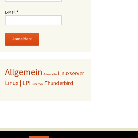
E-Mail
*
Allgemein
Linuxserver
Anekdote
Linux | LPI
Thunderbird
Proxmox