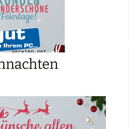
hnachten
ünsche allen