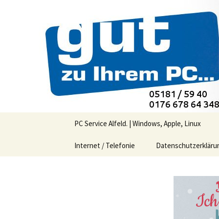
PC-Service Alfeld
EDV-Beratu
0176 678 6
Zum
PC Service Alfeld. | Windows, Apple, Linux
Inhalt
springen
Internet / Telefonie
Datenschutzerkläru