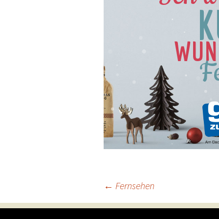
K
WUN
F
←
Fernsehen
Beitragsnavigation