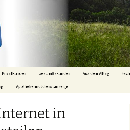
ng Gerwien | Te
4 348
Privatkunden
Geschäftskunden
Aus dem Alltag
Fach
ng
Apothekennotdienstanzeige
Praxisorientierte
Lösungen
Internet in