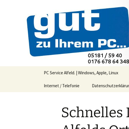
PC-Service Alfeld
EDV-Beratu
0176 678 6
Zum
PC Service Alfeld. | Windows, Apple, Linux
Inhalt
springen
Internet / Telefonie
Datenschutzerkläru
Schnelles 