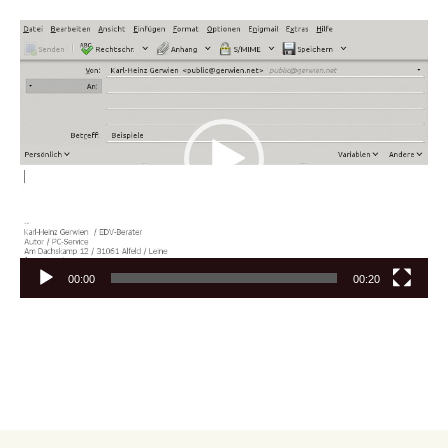
Video-
Player
00:00
00:20