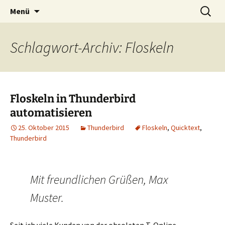
PC-Service Alfeld
Zum
Suchen
EDV-Beratung Gerwien | Tel.
Menü
Inhalt
nach:
05181 5940 | 0176 678 64 348
springen
Schlagwort-Archiv: Floskeln
Floskeln in Thunderbird
automatisieren
25. Oktober 2015
Thunderbird
Floskeln
,
Quicktext
,
Thunderbird
Mit freundlichen Grüßen, Max
Muster.