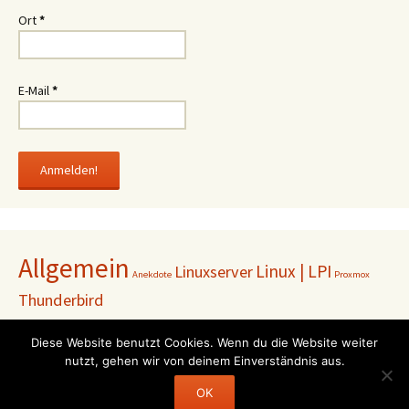
Ort
*
E-Mail
*
Allgemein
Linux | LPI
Linuxserver
Anekdote
Proxmox
Thunderbird
Diese Website benutzt Cookies. Wenn du die Website weiter
nutzt, gehen wir von deinem Einverständnis aus.
Impressum
OK