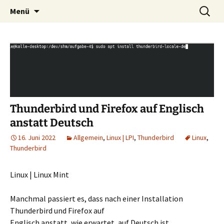
PC-Service Alfeld
Zum
Suchen
EDV-Beratung Gerwien | Tel.
Menü
Inhalt
nach:
05181 5940 | 0176 678 64 348
springen
Thunderbird und Firefox auf Englisch
anstatt Deutsch
16. Juni 2022
Allgemein
,
Linux | LPI
,
Thunderbird
Linux
,
Thunderbird
Linux | Linux Mint
Manchmal passiert es, dass nach einer Installation
Thunderbird und Firefox auf
Englisch anstatt, wie erwartet, auf Deutsch ist.